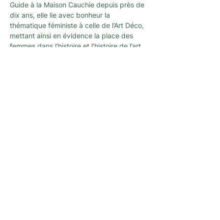
Guide à la Maison Cauchie depuis près de 
dix ans, elle lie avec bonheur la 
thématique féministe à celle de l’Art Déco, 
mettant ainsi en évidence la place des 
femmes dans l’histoire et l’histoire de l’art.
Newsletter
A newsletter to keep you up with the latest
news and activities organized by
L'architecture qui dégenre in Brussels !