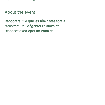
About the event
Rencontre "Ce que les féministes font à 
l’architecture : dégenrer l’histoire et 
l’espace" avec Apolline Vranken
Newsletter
A newsletter to keep you up with the latest
news and activities organized by
L'architecture qui dégenre in Brussels !