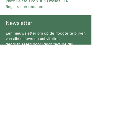
Place Sainte-Croix 1050 Ixelles | FR |
Registration required
Newsletter
Een nieuwsletter om op de hoogte te blijven
van alle nieuws en activiteiten
georganiseerd door L'architecture qui
dégenre in Brussel !
Volg ons