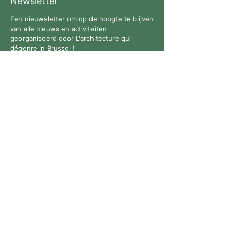
Newsletter
Een nieuwsletter om op de hoogte te blijven
van alle nieuws en activiteiten
georganiseerd door L'architecture qui
dégenre in Brussel !
Volg ons
Contact
Alle rechten voorbehouden. © 2026 L'architecture qui
dégenre - Bedrijfsnummer:
0769926711
-
Privacybeleid
-