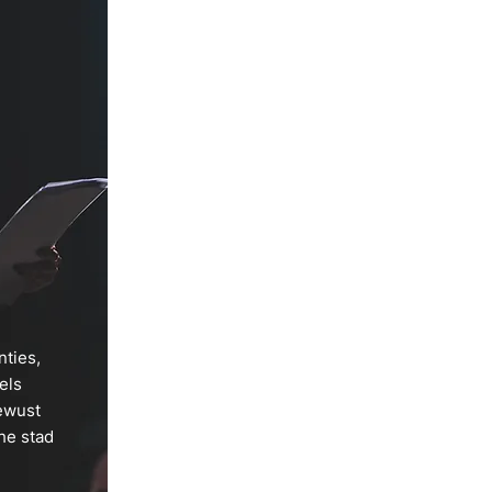
ties,
els
ewust
he stad