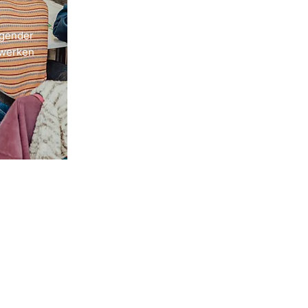
 gender
 werken