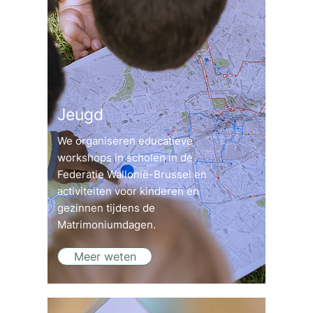
Jeugd
We organiseren educatieve
workshops in scholen in de
Federatie Wallonië-Brussel en
activiteiten voor kinderen en
gezinnen tijdens de
Matrimoniumdagen.
Meer weten