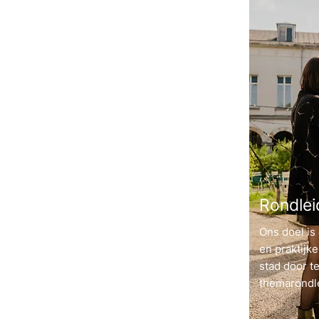
Rondlei
Ons doel is
en praktijke
stad door t
themarondl