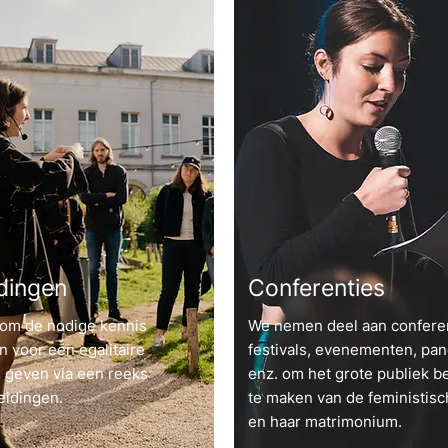
dingen
Conferenties
 om de nodige kennis
We nemen deel aan conferen
n voor een egalitaire
festivals, evenementen, pan
e geven via een reeks
enz. om het grote publiek b
eidingen.
te maken van de feministisc
en haar matrimonium.