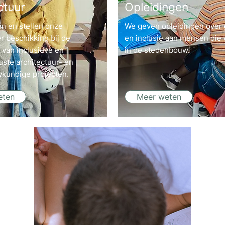
ctuur
Opleidingen
n en stellen onze
We geven opleidingen over
r beschikking bij de
en inclusie aan mensen die
 van inclusieve en
in de stedenbouw.
ste architectuur- en
kundige projecten.
eten
Meer weten