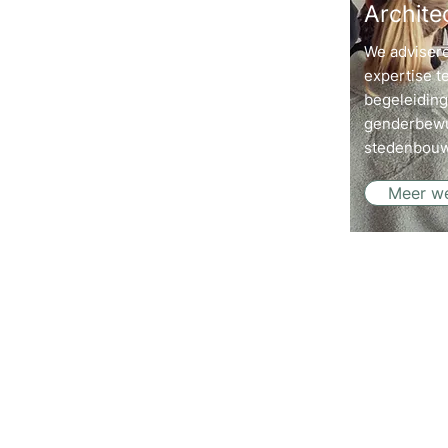
Archite
We advisere
expertise te
begeleiding
genderbewu
stedenbouw
Meer w