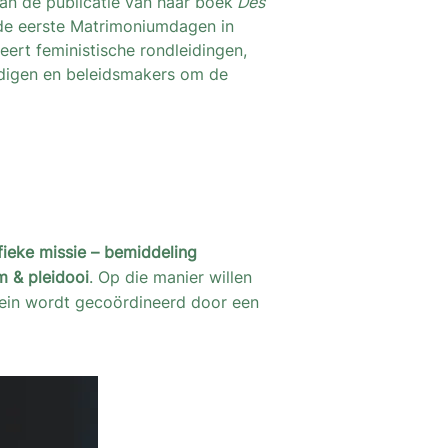
van de publicatie van haar boek
Des
 de eerste Matrimoniumdagen in
eert feministische rondleidingen,
ndigen en beleidsmakers om de
fieke missie – bemiddeling
m & pleidooi
. Op die manier willen
mein wordt gecoördineerd door een