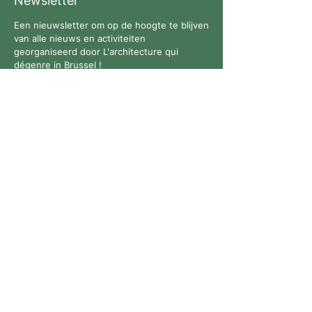
Newsletter
Een nieuwsletter om op de hoogte te blijven
van alle nieuws en activiteiten
georganiseerd door L'architecture qui
dégenre in Brussel !
Volg ons
Contact
Alle rechten voorbehouden. © 2026 L'architecture qui
dégenre - Bedrijfsnummer:
0769926711
-
Privacybeleid
-