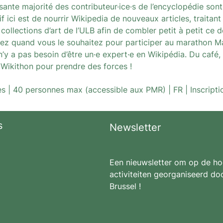
sante majorité des contributeur·ice·s de l’encyclopédie so
tif ici est de nourrir Wikipedia de nouveaux articles, traita
 collections d’art de l’ULB afin de combler petit à petit ce 
nez quand vous le souhaitez pour participer au marathon 
n’y a pas besoin d’être un·e expert·e en Wikipédia. Du café,
 Wikithon pour prendre des forces !
s | 40 personnes max (accessible aux PMR) | FR | Inscripti
s
Newsletter
Een nieuwsletter om op de hoo
activiteiten georganiseerd doo
Brussel !