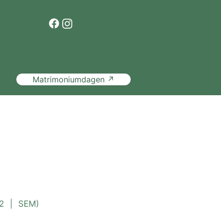
Matrimoniumdagen ↗
t
Atelier
2
|
SEM)