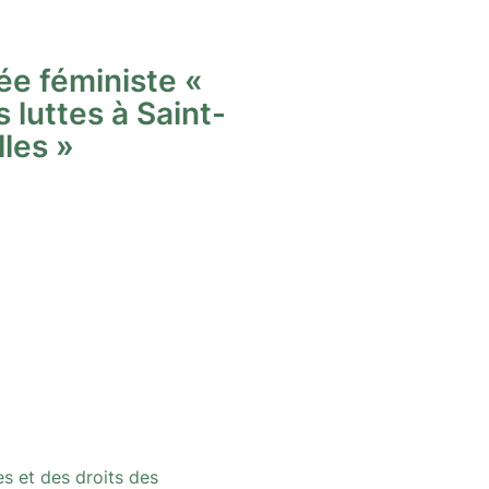
ée féministe «
s luttes à Saint-
lles »
es et des droits des