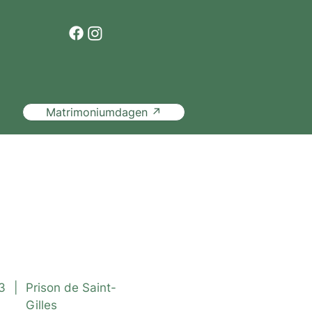
Matrimoniumdagen ↗
t
ite guidée
3
|
Prison de Saint-
Gilles