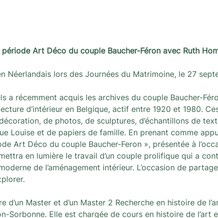
a période Art Déco du couple Baucher-Féron avec Ruth Ho
en Néerlandais lors des Journées du Matrimoine, le 27 sept
s a récemment acquis les archives du couple Baucher-Fér
itecture d’intérieur en Belgique, actif entre 1920 et 1980. 
décoration, de photos, de sculptures, d’échantillons de texti
e Louise et de papiers de famille. En prenant comme appui 
riode Art Déco du couple Baucher-Feron », présentée à l’occ
ettra en lumière le travail d’un couple prolifique qui a cont
n moderne de l’aménagement intérieur. L’occasion de partag
plorer.
e d’un Master et d’un Master 2 Recherche en histoire de l’art
on-Sorbonne. Elle est chargée de cours en histoire de l’art et