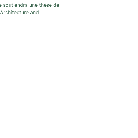
e soutiendra une thèse de 
 Architecture and 
gte te blijven van alle nieuws en
r L'architecture qui dégenre in