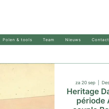
Polen & tools
Team
Nieuws
Contac
za 20 sep
  |  
Des
Heritage D
période 