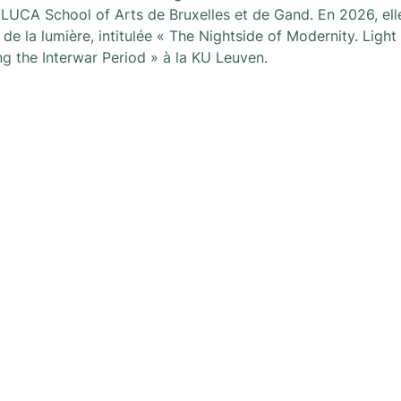
a LUCA School of Arts de Bruxelles et de Gand. En 2026, ell
e de la lumière, intitulée « The Nightside of Modernity. Light
ng the Interwar Period » à la KU Leuven.
s
Newsletter
Een nieuwsletter om op de hoo
activiteiten georganiseerd doo
Brussel !