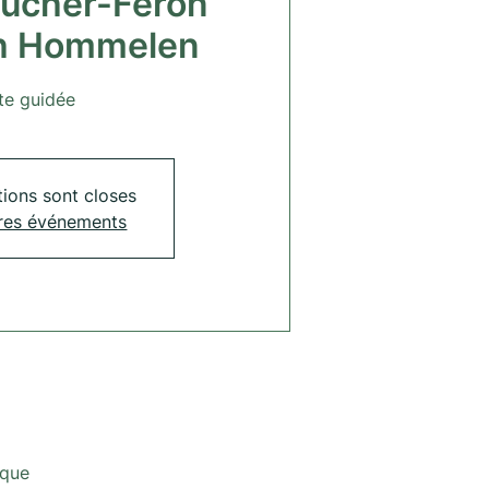
aucher-Féron
th Hommelen
ite guidée
tions sont closes
tres événements
ique