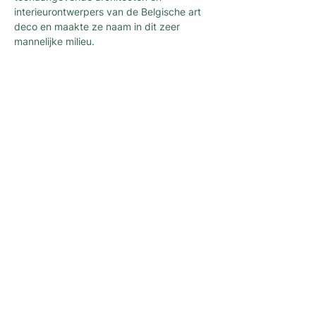
interieurontwerpers van de Belgische art 
deco en maakte ze naam in dit zeer 
mannelijke milieu.
Newsletter
Een nieuwsletter om op de hoogte te blijven
van alle nieuws en activiteiten
georganiseerd door L'architecture qui
dégenre in Brussel !