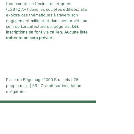
fondamentales féministes et queer
(LGBTQIA+) dans les sociétés édifiées. Elle
explore ces thématiques à travers son
engagement militant et dans ses projets au
sein de L’architecture qui dégenre.
Les
inscriptions se font via
ce lien
. Aucune liste
d’attente ne sera prévue.
Place du Béguinage 1000 Brussels | 25
people max. | FR | Gratuit sur inscription
obligatoire
Newsletter
A newsletter to keep you up with the latest
news and activities organized by
L'architecture qui dégenre in Brussels !