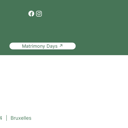
Matrimony Days ↗
ite guidée
4
|
Bruxelles