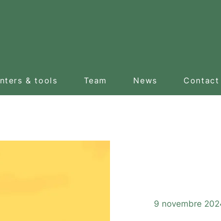
nters & tools
Team
News
Contact
Vis
9 novembre 202