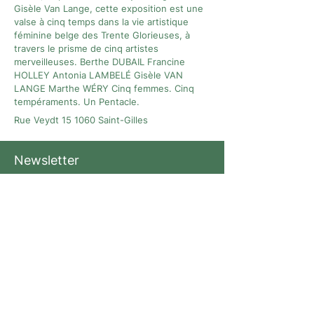
Gisèle Van Lange, cette exposition est une
valse à cinq temps dans la vie artistique
féminine belge des Trente Glorieuses, à
travers le prisme de cinq artistes
merveilleuses. Berthe DUBAIL Francine
HOLLEY Antonia LAMBELÉ Gisèle VAN
LANGE Marthe WÉRY Cinq femmes. Cinq
tempéraments. Un Pentacle.
Rue Veydt 15 1060 Saint-Gilles
Newsletter
A newsletter to keep you up with the latest
news and activities organized by
L'architecture qui dégenre in Brussels !