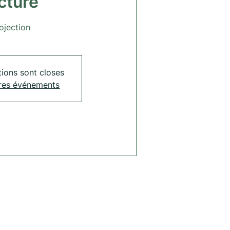
cture
ojection
tions sont closes
tres événements