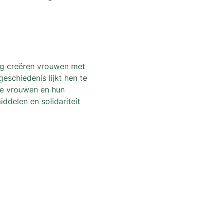
ng creëren vrouwen met 
schiedenis lijkt hen te 
eze vrouwen en hun 
ddelen en solidariteit 
th the latest news and activities
i dégenre in Brussels !