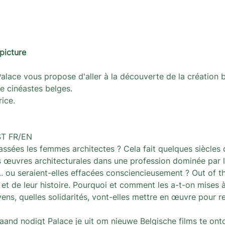
picture
Palace vous propose d'aller à la découverte de la création be
e cinéastes belges.
rice.
ST FR/EN
assées les femmes architectes ? Cela fait quelques siècles
s œuvres architecturales dans une profession dominée par l
.. ou seraient-elles effacées consciencieusement ? Out of th
t de leur histoire. Pourquoi et comment les a-t-on mises à 
yens, quelles solidarités, vont-elles mettre en œuvre pour rec
and nodigt Palace je uit om nieuwe Belgische films te ont