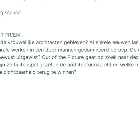
gisseuse.
ST FR/EN
 de vrouwelijke architecten gebleven? Al enkele eeuwen la
turale werken in een door mannen gedomineerd beroep. De ge
ze bewust uitgewist? Out of the Picture gaat op zoek naar d
jn ze buitenspel gezet in de architectuurwereld en welke mi
e zichtbaarheid terug te winnen?
us
Newsletter
A newsletter to keep you up wi
organized by L'architecture qu