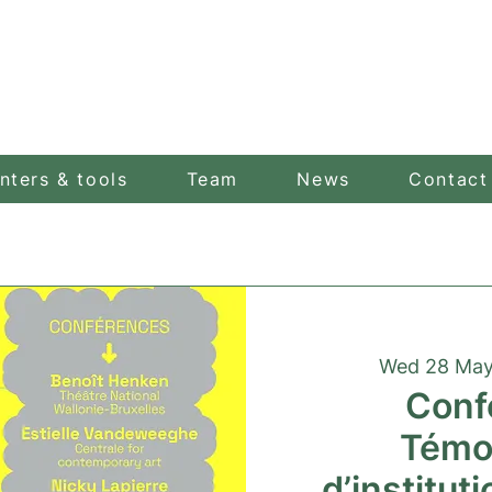
nters & tools
Team
News
Contact
Wed 28 Ma
Conf
Témo
d’institut