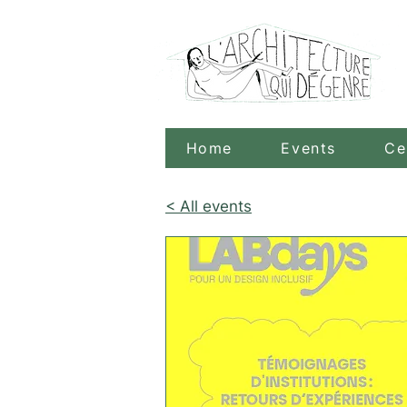
Home
Events
Ce
< All events