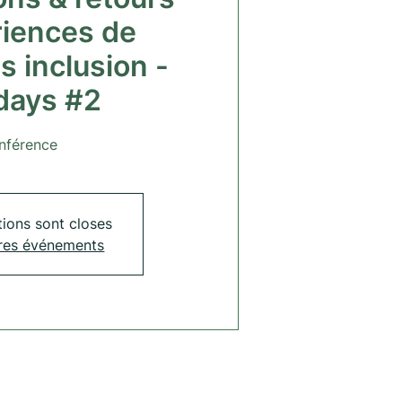
riences de
s inclusion -
days #2
nférence
tions sont closes
tres événements