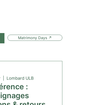
Matrimony Days ↗
y
  |  
Lombard ULB
érence :
ignages
ions & retours