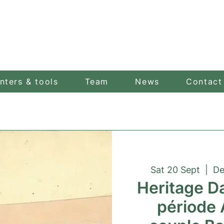
nters & tools
Team
News
Contact
Sat 20 Sept
  |  
De
Heritage D
période 