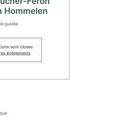
aucher-Féron
th Hommelen
ite guidée
tions sont closes
tres événements
ique