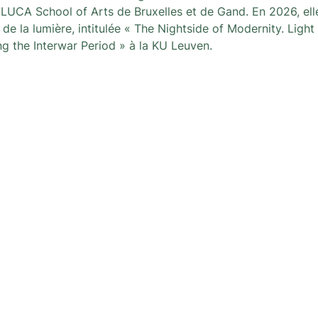
a LUCA School of Arts de Bruxelles et de Gand. En 2026, ell
e de la lumière, intitulée « The Nightside of Modernity. Light
ng the Interwar Period » à la KU Leuven.
us
Newsletter
A newsletter to keep you up wi
organized by L'architecture qu