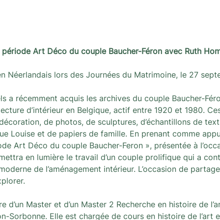
a période Art Déco du couple Baucher-Féron avec Ruth Ho
en Néerlandais lors des Journées du Matrimoine, le 27 sept
s a récemment acquis les archives du couple Baucher-Fér
itecture d’intérieur en Belgique, actif entre 1920 et 1980. 
décoration, de photos, de sculptures, d’échantillons de texti
e Louise et de papiers de famille. En prenant comme appui 
riode Art Déco du couple Baucher-Feron », présentée à l’occ
ettra en lumière le travail d’un couple prolifique qui a cont
n moderne de l’aménagement intérieur. L’occasion de partag
plorer.
e d’un Master et d’un Master 2 Recherche en histoire de l’art
on-Sorbonne. Elle est chargée de cours en histoire de l’art et