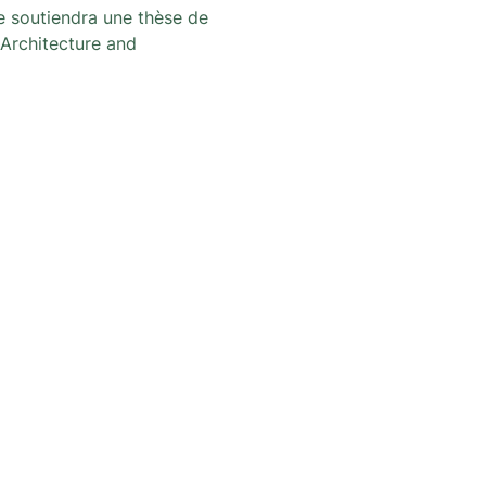
e soutiendra une thèse de 
 Architecture and 
th the latest news and activities
i dégenre in Brussels !