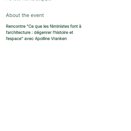
About the event
Rencontre "Ce que les féministes font à 
l’architecture : dégenrer l’histoire et 
l’espace" avec Apolline Vranken
Newsletter
A newsletter to keep you up with the latest
news and activities organized by
L'architecture qui dégenre in Brussels !