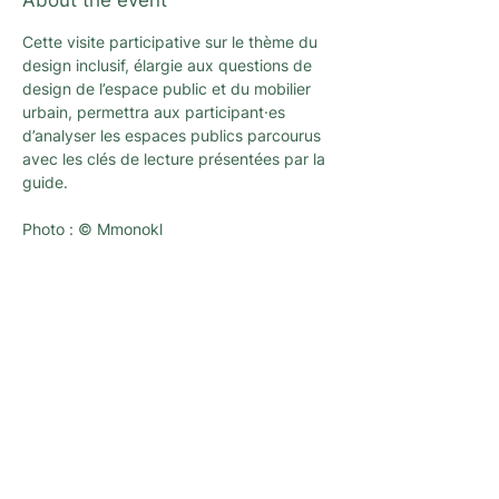
About the event
Cette visite participative sur le thème du 
design inclusif, élargie aux questions de 
design de l’espace public et du mobilier 
urbain, permettra aux participant·es 
d’analyser les espaces publics parcourus 
avec les clés de lecture présentées par la 
guide.
Photo : © Mmonokl
Newsletter
A newsletter to keep you up with the latest
news and activities organized by
L'architecture qui dégenre in Brussels !