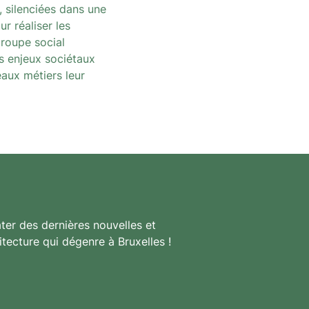
 silenciées dans une
r réaliser les
groupe social
ls enjeux sociétaux
eaux métiers leur
ter des dernières nouvelles et
itecture qui dégenre à Bruxelles !