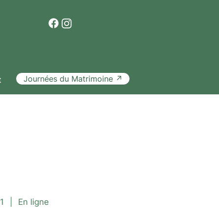
Journées du Matrimoine ↗
t
nférence
1
|
En ligne