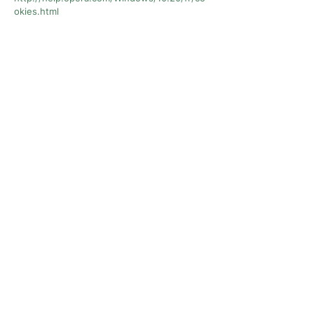
okies.html
Safari :
https://support.apple.com/kb/PH21411?
viewlocale=fr_FR&locale=fr_FR