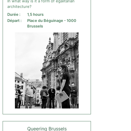
In what way is it a form of egalitarian
architecture?
Durée :
1,5 hours
Départ :
Place du Béguinage - 1000
Brussels
Queering Brussels