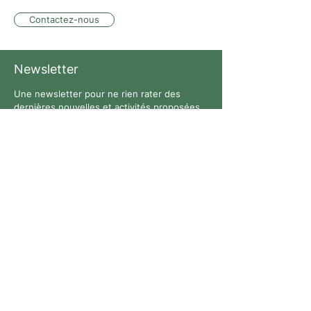
Contactez-nous
Newsletter
Une newsletter pour ne rien rater des
dernières nouvelles et activités proposées
par L’architecture qui dégenre à Bruxelles !
Suivez-nous