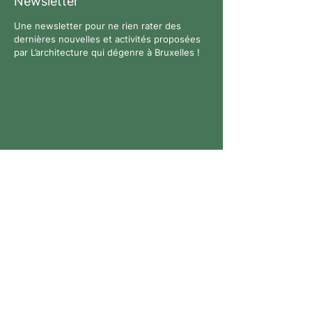
Newsletter
Une newsletter pour ne rien rater des
dernières nouvelles et activités proposées
par L’architecture qui dégenre à Bruxelles !
Suivez-nous
Contact
Tous droits réservés. © 2026 L’architecture qui dégenre
- N° entreprise :
0769926711
-
Politique de
confidentialité
-
Site Web :
Anne-Lise Bouyer