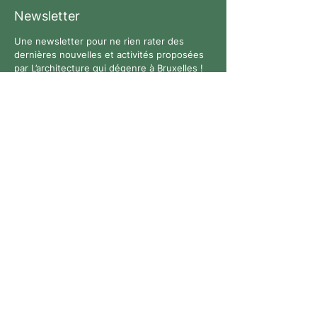
Newsletter
Une newsletter pour ne rien rater des
dernières nouvelles et activités proposées
par L’architecture qui dégenre à Bruxelles !
Suivez-nous
Contact
Tous droits réservés. © 2026 L’architecture qui dégenre