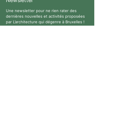
Newsletter
Une newsletter pour ne rien rater des
dernières nouvelles et activités proposées
par L’architecture qui dégenre à Bruxelles !
Suivez-nous
Contact
Tous droits réservés. © 2026 L’architecture qui dégenre
- N° entreprise :
0769926711
-
Politique de
confidentialité
-
Site Web :
Anne-Lise Bouyer