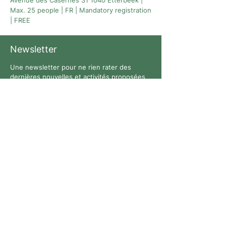
Avenue des Casernes 31 1040 Etterbeek |
Max. 25 people | FR | Mandatory registration
| FREE
Newsletter
Une newsletter pour ne rien rater des
dernières nouvelles et activités proposées
par L’architecture qui dégenre à Bruxelles !
Suivez-nous