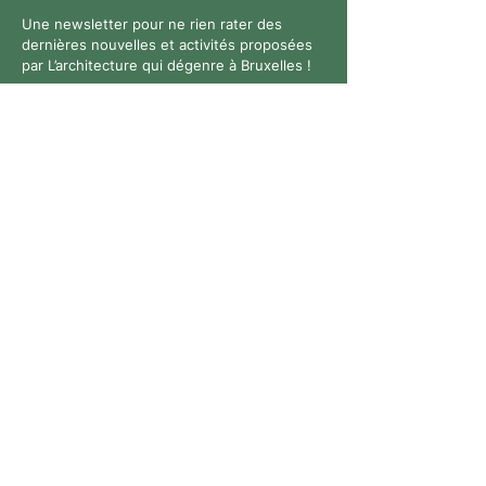
Une newsletter pour ne rien rater des
dernières nouvelles et activités proposées
par L’architecture qui dégenre à Bruxelles !
Suivez-nous
Contact
Tous droits réservés. © 2026 L’architecture qui dégenre
- N° entreprise :
0769926711
-
Politique de
confidentialité
-
Site Web :
Anne-Lise Bouyer