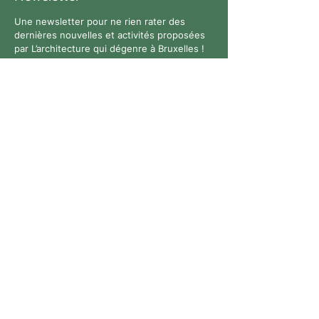
Une newsletter pour ne rien rater des
dernières nouvelles et activités proposées
par L’architecture qui dégenre à Bruxelles !
Suivez-nous
Contact
Tous droits réservés. © 2026 L’architecture qui dégenre
- N° entreprise :
0769926711
-
Politique de
confidentialité
-
Site Web :
Anne-Lise Bouyer