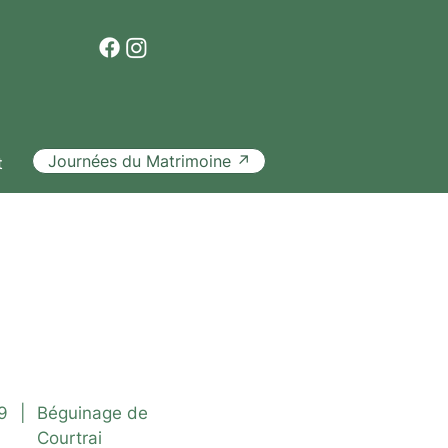
Journées du Matrimoine ↗
t
ite guidée
9
|
Béguinage de
Courtrai