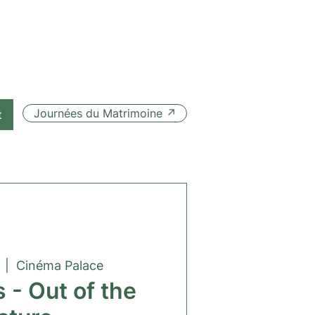
Journées du Matrimoine ↗
t
  |  
Cinéma Palace
 - Out of the