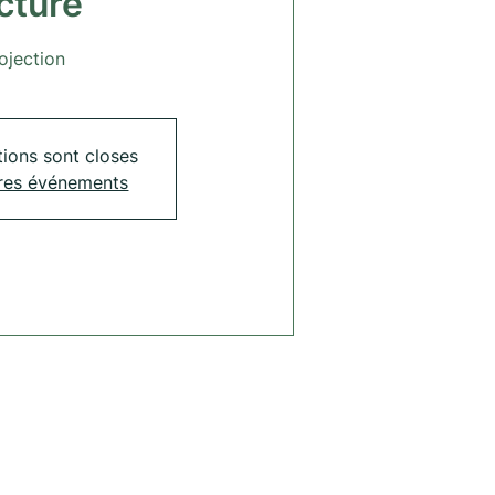
cture
ojection
tions sont closes
tres événements