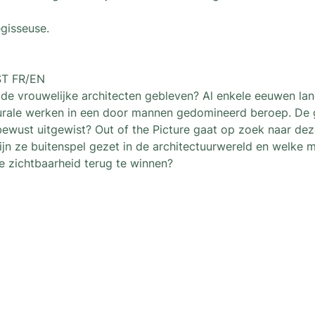
gisseuse.
ST FR/EN
 de vrouwelijke architecten gebleven? Al enkele eeuwen la
turale werken in een door mannen gedomineerd beroep. De ge
ze bewust uitgewist? Out of the Picture gaat op zoek naar d
jn ze buitenspel gezet in de architectuurwereld en welke mi
e zichtbaarheid terug te winnen?
nous
Newsletter
Une newsletter pour ne rien ra
activités proposées par L’arch