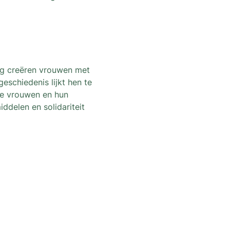
ng creëren vrouwen met 
schiedenis lijkt hen te 
eze vrouwen en hun 
ddelen en solidariteit 
ter des dernières nouvelles et
itecture qui dégenre à Bruxelles !