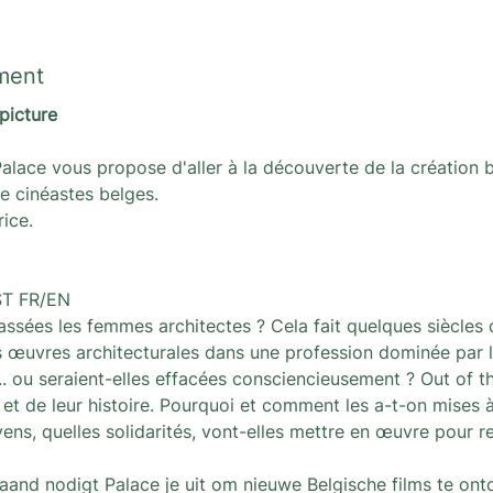
ment
picture
Palace vous propose d'aller à la découverte de la création be
e cinéastes belges.
rice.
ST FR/EN
assées les femmes architectes ? Cela fait quelques siècles
s œuvres architecturales dans une profession dominée par l
.. ou seraient-elles effacées consciencieusement ? Out of th
t de leur histoire. Pourquoi et comment les a-t-on mises à 
yens, quelles solidarités, vont-elles mettre en œuvre pour rec
and nodigt Palace je uit om nieuwe Belgische films te ont