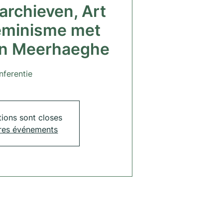
archieven, Art
eminisme met
an Meerhaeghe
nferentie
tions sont closes
tres événements