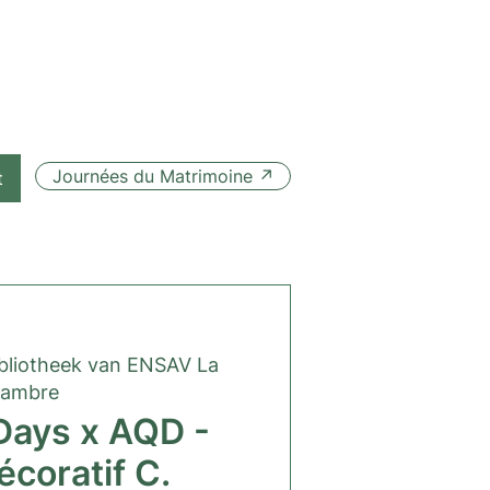
Journées du Matrimoine ↗
t
bliotheek van ENSAV La
ambre
Days x AQD -
écoratif C.