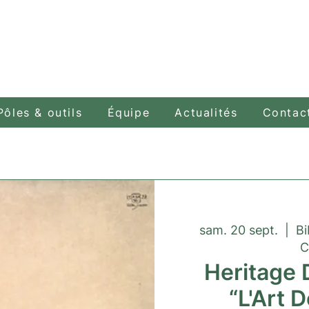
Pôles & outils
Équipe
Actualités
Contac
sam. 20 sept.
  |  
Bi
C
Heritage 
“L'Art D