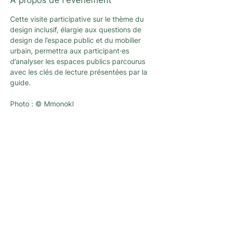
À propos de l'événement
Cette visite participative sur le thème du 
design inclusif, élargie aux questions de 
design de l’espace public et du mobilier 
urbain, permettra aux participant·es 
d’analyser les espaces publics parcourus 
avec les clés de lecture présentées par la 
guide.
Photo : © Mmonokl
Newsletter
Une newsletter pour ne rien rater des
dernières nouvelles et activités proposées
par L’architecture qui dégenre à Bruxelles !